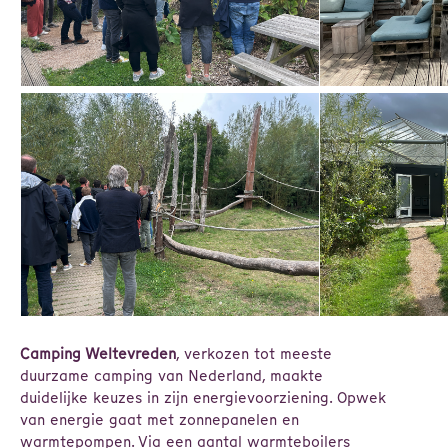
Camping Weltevreden
, verkozen tot meeste
duurzame camping van Nederland, maakte
duidelijke keuzes in zijn energievoorziening. Opwek
van energie gaat met zonnepanelen en
warmtepompen. Via een aantal warmteboilers