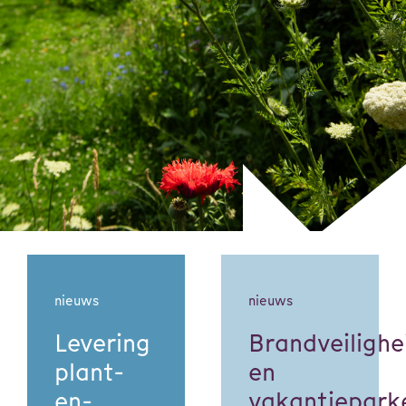
nieuws
nieuws
Levering
Brandveilighe
plant-
en
en-
vakantiepark