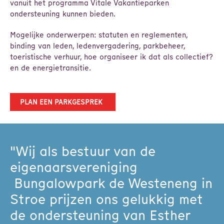
vanuit het programma Vitale Vakantieparken
ondersteuning kunnen bieden.
Mogelijke onderwerpen: statuten en reglementen,
binding van leden, ledenvergadering, parkbeheer,
toeristische verhuur, hoe organiseer ik dat als collectief?
en de energietransitie.
LEES MEER OVER ENERGIE
HANDIGE DOWNLOADS
PLAN EEN PARKGESPREK
"Wij als bestuur van de
eigenaarsvereniging
Bungalowpark de Westeneng in
Stroe prijzen ons gelukkig met
de ondersteuning van Esther