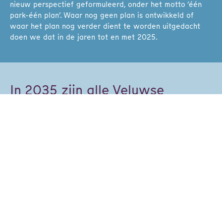
nieuw perspectief geformuleerd, onder het motto ‘één
park-één plan’. Waar nog geen plan is ontwikkeld of
waar het plan nog verder dient te worden uitgedacht
doen we dat in de jaren tot en met 2025.
In 2035 zijn alle Veluwse
vakantieparken
toekomstbestendig
In 2035 zijn er alleen nog vitale, duurzame en
toekomstbestendige parken op de Veluwe, waar het
goed toeven is en die goed functioneren. Financieel
gezond, met een helder bedrijfsmodel en een goede
bezettingsgraad en zorgvuldig ingepast in de omgeving.
Met tevreden gasten die er graag terug willen komen,
met gemeenten die de parken optimaal ondersteunen en
faciliteren.